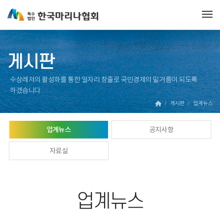
Tog
게시판
수상레저의 활성화를 통한 일자리 창출로 국민경제의 밑거름이 되도록
하겠습니다.
게시판
업계뉴스
업계뉴스
공지사항
자료실
업계뉴스