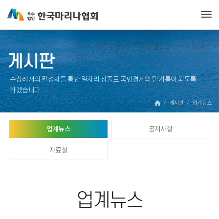
Tog
게시판
수상레저의 활성화를 통한 일자리 창출로 국민경제의 밑거름이 되도록
하겠습니다.
게시판
업계뉴스
업계뉴스
공지사항
자료실
업계뉴스