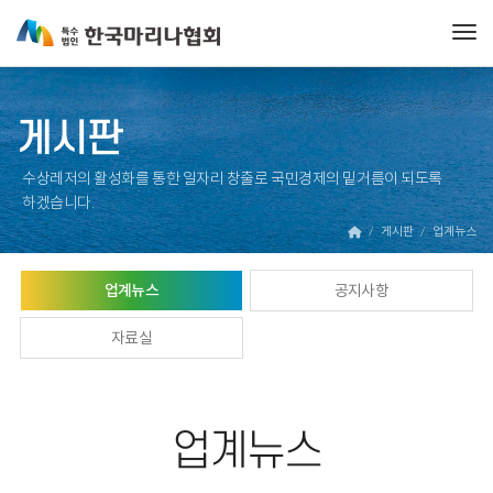
Tog
게시판
수상레저의 활성화를 통한 일자리 창출로 국민경제의 밑거름이 되도록
하겠습니다.
게시판
업계뉴스
업계뉴스
공지사항
자료실
업계뉴스